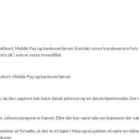
reditkort, Mobile Pay og bankoverførsel. Kontakt vores kundeservice hv
ts.dk", som er vores hovedfilial.
gskort, Mobile Pay og bankoverførsel.
, da den sagtens kan have dansk adresse og en dansk hjemmeside. Der 
r, selvom pengene er hævet. Eller der kan være tale om kopivarer der sælg
 glemmer at fortælle, at det er et lager i Kina og at pakken vil være en 
ebyrer.