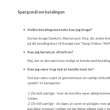
Spørgsmål om betalingen
Hvilke betalingsmetoder kan jeg bruge?
Du kan bruge Dankort, Mastercard, Visa, div. andre k
på dit betalingskort vil fremgå som "Vang Online / MyPe
Kan jeg betale pr. efterkrav?
Nej, det er desværre kun muligt at betale med betalin
Kan jeg være tryg ved at handle med Jer?
Det kan være svært at gennemskue en uærlig netbutik
opdelt i to kategorier:
1. De helt uærlige
- hvor de bestilte varer aldrig komme
tolden.
2. De lidt uærlige
- de siger, at varen er på lager, men
kan blive stoppet i tolden og der bliver pålagt told + g