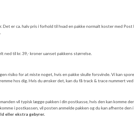
ebyr. Det er ca. halv pris i forhold til hvad en pakke normalt koster med 
.
elt ned til kr. 39,- kroner uanset pakkens størrelse.
ngen risiko for at miste noget, hvis en pakke skulle forsvinde. Vi kan sp
 fremme hos dig. Hvis du ønsker det, kan du få track & trace nummert ve
nden vil typisk lægge pakken i din postkasse, hvis den kan komme der i, 
n komme i postkassen, vil posten anmelde pakken og du kan afhente den i
ld eller ekstra gebyrer.