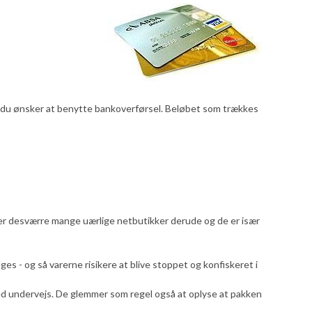
is du ønsker at benytte bankoverførsel. Beløbet som trækkes
er desværre mange uærlige netbutikker derude og de er især
es - og så varerne risikere at blive stoppet og konfiskeret i
måned undervejs. De glemmer som regel også at oplyse at pakken