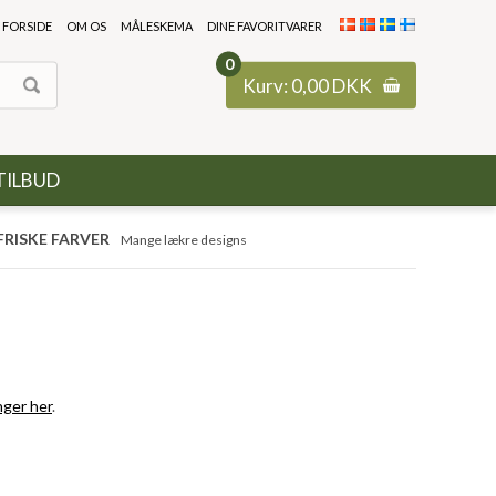
FORSIDE
OM OS
MÅLESKEMA
DINE FAVORITVARER
0
Kurv:
0,00
DKK
TILBUD
FRISKE FARVER
Mange lækre designs
nger her
.