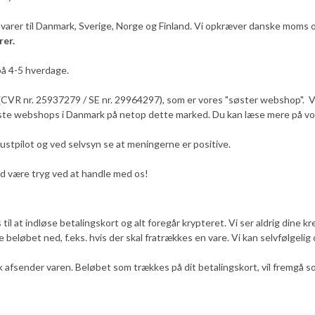
varer til Danmark, Sverige, Norge og Finland. Vi opkræver danske moms og
rer.
på 4-5 hverdage.
CVR nr. 25937279 / SE nr. 29964297), som er vores "søster webshop". Vi
ørste webshops i Danmark på netop dette marked. Du kan læse mere på vo
ustpilot og ved selvsyn se at meningerne er positive.
rad være tryg ved at handle med os!
til at indløse betalingskort og alt foregår krypteret. Vi ser aldrig dine k
te beløbet ned, f.eks. hvis der skal fratrækkes en vare. Vi kan selvfølgel
sk afsender varen. Beløbet som trækkes på dit betalingskort, vil fremgå s