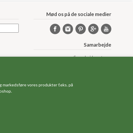
Mød os på de sociale medier
Samarbejde
Samarbejdspartnere
Sponsorprogram
Bloggere
Affiliateprogram
Grossistsalg
g markedsføre vores produkter f.eks. på
Ledige jobs
ebshop.
)