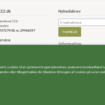
ZZ.dk
Nyhedsbrev
Landevej 116
melev
5937279/SE nr. 29964297
rvice
Information
bytte og retur
Måleskemaer
r og vilkår
Størrelses guider
e af Cookies
FAQ - ofte stillede spørgsmål
salg
arts cookies til at optimere brugeroplevelsen, analysere kundeadfærd o
Dine favoritter
 ændre eller tilbagetrække din tilladelse til brugen af cookies på vores w
Om os
Det siger vores kunder
Kundebedømmelser (Trustpilot
Rabatkoder og gode tilbud
Se vores kataloger