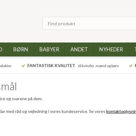
D
BØRN
BABYER
ANDET
NYHEDER
FANTASTISK KVALITET
odukter
til kvinder, mænd og børn
smål
vice og svarene på dem.
id klar med råd og vejledning i vores kundeservice. Se vores
kontaktoplysni