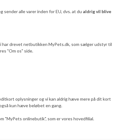
 sender alle varer inden for EU, dvs. at du
aldrig vil blive
 har drevet netbutikken MyPets.dk, som sælger udstyr til
res "Om os" side.
reditkort oplysninger og vi kan aldrig hæve mere på dit kort
ig også kun hæve beløbet en gang.
om "MyPets onlinebutik", som er vores hovedfilial.