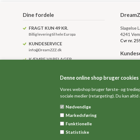
Dine fordele
DreamZ
FRAGT KUN 49 KR.
Slagelse 
4241 Vem
Billig levering til hele Europa
Cvr nr. 2
KUNDESERVICE
info@DreamZZZ.dk
Kundese
KÆMPE VARELAGER
Altid over 10.000 varenumre på lager
Levering, 
Betingelse
Denne online shop bruger cookies
Anvendels
Gavekort 
Vores webshop bruger første- og trediep
sociale medier (retargeting). Du kan altid
Sitemap
Nødvendige
Markedsføring
Funktionelle
Statistiske