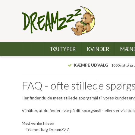
TØJTYPER
KVINDER
MÆN
KÆMPE UDVALG
1000 nattøj pr
FAQ - ofte stillede spørg
Her finder du de mest stillede spørgsmål til vores kundeser
Vi håber, at du finder svar på dit spørgsmål - ellers er vi alt
Med venlig hilsen
Teamet bag DreamZZZ