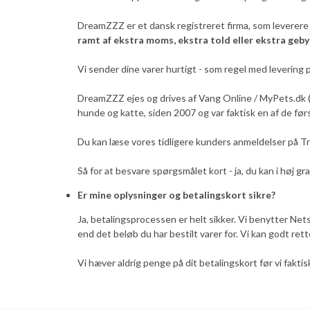
DreamZZZ er et dansk registreret firma, som leverere 
ramt af ekstra moms, ekstra told eller ekstra geby
Vi sender dine varer hurtigt - som regel med levering 
DreamZZZ ejes og drives af Vang Online / MyPets.dk (
hunde og katte, siden 2007 og var faktisk en af de f
Du kan læse vores tidligere kunders anmeldelser på Tr
Så for at besvare spørgsmålet kort - ja, du kan i høj g
Er mine oplysninger og betalingskort sikre?
Ja, betalingsprocessen er helt sikker. Vi benytter Nets 
end det beløb du har bestilt varer for. Vi kan godt ret
Vi hæver aldrig penge på dit betalingskort før vi fakti