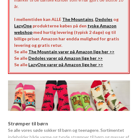
år.
I mellemtiden kan ALLE
The Mountains
,
Dedoles
og
LazyOne
produkterne købes på den
tyske Amazon
webshop
med hurtig levering (typisk 2 dage) og til
billige priser. Amazon har endda mulighed for gratis
levering og gratis retur.
Se alle
The Mountain varer på Amazon lige her >>
Se alle
Dedoles varer på Amazon lige her >>
Se alle
LazyOne varer på Amazon lige her >>
Strømper til børn
Se alle vores søde sokker til børn og teenagere. Sortimentet
indeholder både varme og tynde strømper til børn og masser af