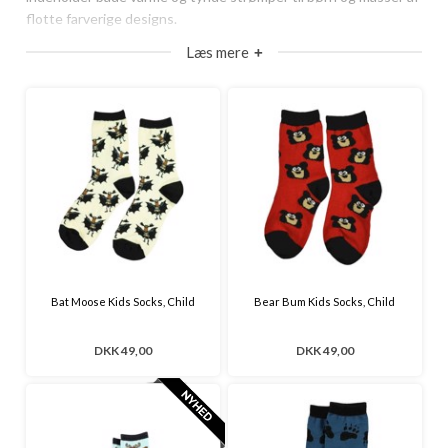
flotte farverige designs.
Læs mere
+
Søger du lækre bomuldsstrømper med forskellige vittige
motiver og mønstre til både drenge og piger, er udvalget af
strømper stort hos os.
Vi har de festligste ankelsokker til piger og drenge med sjove
dyr og skeletter.
Vores børnestrømper er af mærket Lazy One, som er et
canadisk mærke, hvis primære mål er behagelige
kvalitetsstrømper, -tøj og -sko, der bringer et smil frem på
læben.
Bat Moose Kids Socks, Child
Bear Bum Kids Socks, Child
Hos Dreamzzz.dk finder du ankelstrømper til børn med sjove
dyremotiver.
DKK 49,00
DKK 49,00