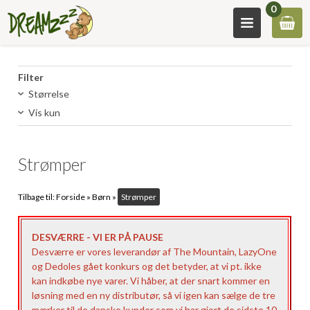
0
Filter
Størrelse
Vis kun
Strømper
Tilbage til:
Forside
»
Børn
»
Strømper
DESVÆRRE - VI ER PÅ PAUSE
Desværre er vores leverandør af The Mountain, LazyOne
og Dedoles gået konkurs og det betyder, at vi pt. ikke
kan indkøbe nye varer. Vi håber, at der snart kommer en
løsning med en ny distributør, så vi igen kan sælge de tre
mærker til de danske kunder som vi har gjort de sidste 10