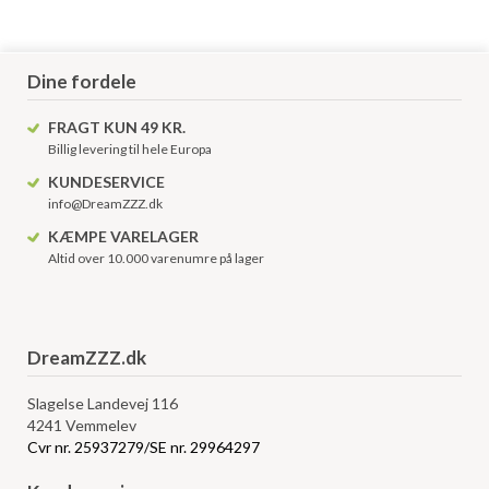
Dine fordele
FRAGT KUN 49 KR.
Billig levering til hele Europa
KUNDESERVICE
info@DreamZZZ.dk
KÆMPE VARELAGER
Altid over 10.000 varenumre på lager
DreamZZZ.dk
Slagelse Landevej 116
4241 Vemmelev
Cvr nr. 25937279/SE nr. 29964297