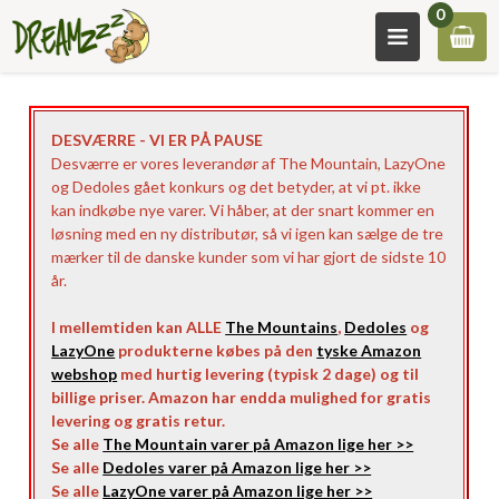
0
DESVÆRRE - VI ER PÅ PAUSE
Desværre er vores leverandør af The Mountain, LazyOne
og Dedoles gået konkurs og det betyder, at vi pt. ikke
kan indkøbe nye varer. Vi håber, at der snart kommer en
løsning med en ny distributør, så vi igen kan sælge de tre
mærker til de danske kunder som vi har gjort de sidste 10
år.
I mellemtiden kan ALLE
The Mountains
,
Dedoles
og
LazyOne
produkterne købes på den
tyske Amazon
webshop
med hurtig levering (typisk 2 dage) og til
billige priser. Amazon har endda mulighed for gratis
levering og gratis retur.
Se alle
The Mountain varer på Amazon lige her >>
Se alle
Dedoles varer på Amazon lige her >>
Se alle
LazyOne varer på Amazon lige her >>