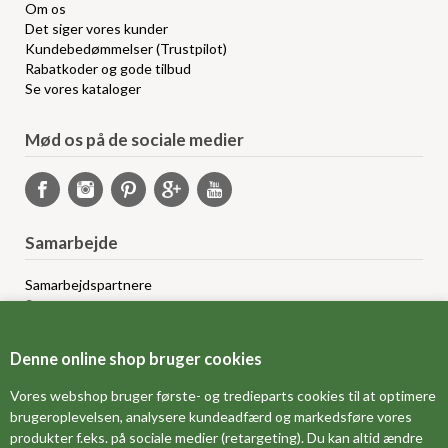
Om os
Det siger vores kunder
Kundebedømmelser (Trustpilot)
Rabatkoder og gode tilbud
Se vores kataloger
Mød os på de sociale medier
Samarbejde
Samarbejdspartnere
Sponsorprogram
Bloggere
Affiliateprogram
Denne online shop bruger cookies
Grossistsalg
Ledige jobs
Vores webshop bruger første- og tredieparts cookies til at optimere
brugeroplevelsen, analysere kundeadfærd og markedsføre vores
produkter f.eks. på sociale medier (retargeting). Du kan altid ændre
FORSIDE