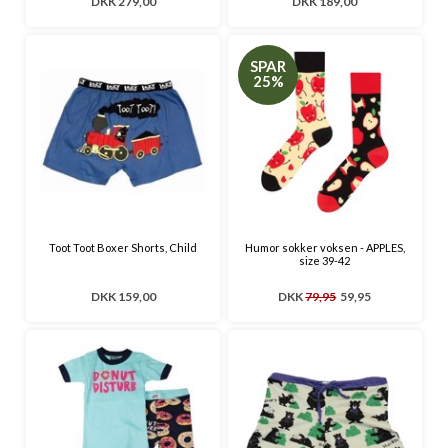
DKK 279,00
DKK 189,00
SPAR
25%
Toot Toot Boxer Shorts, Child
Humor sokker voksen - APPLES,
size 39-42
DKK 159,00
DKK
79,95
59,95