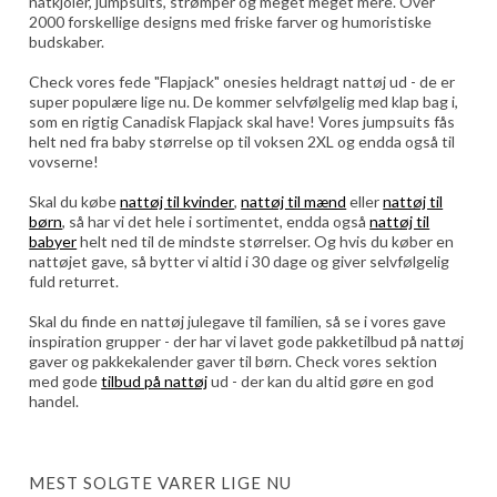
natkjoler, jumpsuits, strømper og meget meget mere. Over
2000 forskellige designs med friske farver og humoristiske
budskaber.
Check vores fede "Flapjack" onesies heldragt nattøj ud - de er
super populære lige nu. De kommer selvfølgelig med klap bag i,
som en rigtig Canadisk Flapjack skal have! Vores jumpsuits fås
helt ned fra baby størrelse op til voksen 2XL og endda også til
vovserne!
Skal du købe
nattøj til kvinder
,
nattøj til mænd
eller
nattøj til
børn
, så har vi det hele i sortimentet, endda også
nattøj til
babyer
helt ned til de mindste størrelser. Og hvis du køber en
nattøjet gave, så bytter vi altid i 30 dage og giver selvfølgelig
fuld returret.
Skal du finde en nattøj julegave til familien, så se i vores gave
inspiration grupper - der har vi lavet gode pakketilbud på nattøj
gaver og pakkekalender gaver til børn. Check vores sektion
med gode
tilbud på nattøj
ud - der kan du altid gøre en god
handel.
MEST SOLGTE VARER LIGE NU