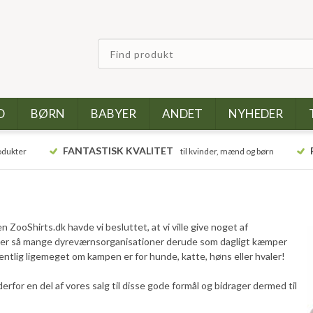
D
BØRN
BABYER
ANDET
NYHEDER
FANTASTISK KVALITET
odukter
til kvinder, mænd og børn
ooShirts.dk havde vi besluttet, at vi ville give noget af
r er så mange dyreværnsorganisationer derude som dagligt kæmper
entlig ligemeget om kampen er for hunde, katte, høns eller hvaler!
 derfor en del af vores salg til disse gode formål og bidrager dermed til