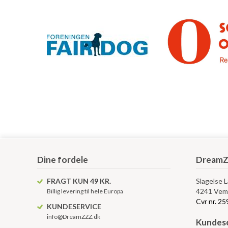
Dine fordele
DreamZ
FRAGT KUN 49 KR.
Slagelse 
4241 Vem
Billig levering til hele Europa
Cvr nr. 2
KUNDESERVICE
info@DreamZZZ.dk
Kundese