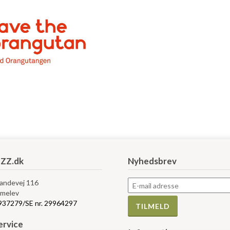
ZZ.dk
Nyhedsbrev
Landevej 116
melev
5937279/SE nr. 29964297
rvice