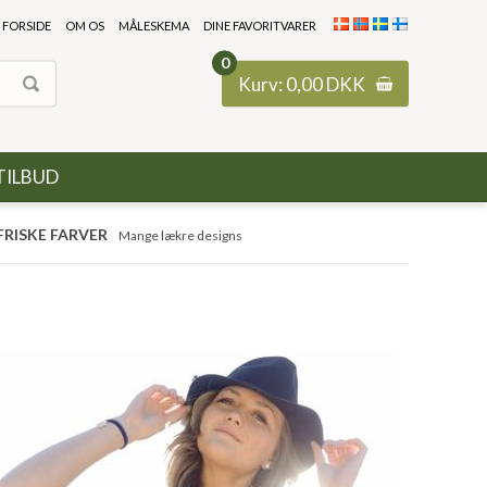
FORSIDE
OM OS
MÅLESKEMA
DINE FAVORITVARER
0
Kurv:
0,00
DKK
TILBUD
FRISKE FARVER
Mange lækre designs