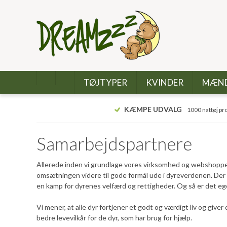
TØJTYPER
KVINDER
MÆN
KÆMPE UDVALG
1000 nattøj pr
Samarbejdspartnere
Allerede inden vi grundlage vores virksomhed og webshoppen Z
omsætningen videre til gode formål ude i dyreverdenen. De
en kamp for dyrenes velfærd og rettigheder. Og så er det eg
Vi mener, at alle dyr fortjener et godt og værdigt liv og giver
bedre levevilkår for de dyr, som har brug for hjælp.