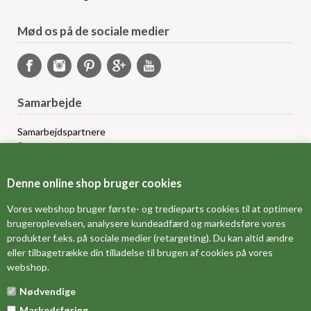
Mød os på de sociale medier
Samarbejde
Samarbejdspartnere
Sponsorprogram
Bloggere
Affiliateprogram
Denne online shop bruger cookies
Grossistsalg
Ledige jobs
Vores webshop bruger første- og tredieparts cookies til at optimere
brugeroplevelsen, analysere kundeadfærd og markedsføre vores
produkter f.eks. på sociale medier (retargeting). Du kan altid ændre
FORSIDE
eller tilbagetrække din tilladelse til brugen af cookies på vores
webshop.
OM OS
Nødvendige
MÅLESKEMA
Markedsføring