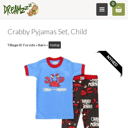
0
Crabby Pyjamas Set, Child
Tilbage til:
Forside
»
Børn
»
Nattøj