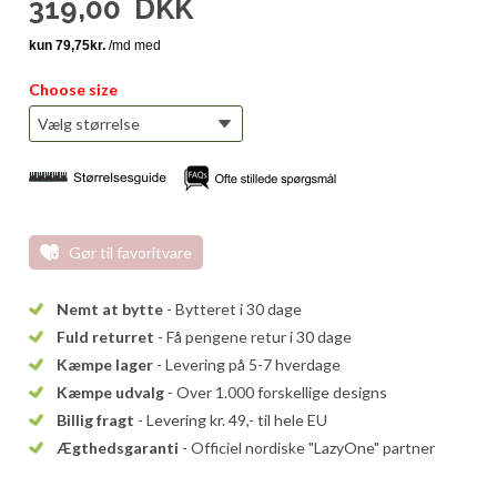
319,00
DKK
Choose size
Gør til favoritvare
Nemt at bytte
- Bytteret i 30 dage
Fuld returret
- Få pengene retur i 30 dage
Kæmpe lager
- Levering på 5-7 hverdage
Kæmpe udvalg
- Over 1.000 forskellige designs
Billig fragt
- Levering kr. 49,- til hele EU
Ægthedsgaranti
- Officiel nordiske "LazyOne" partner