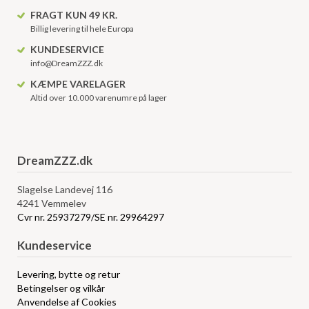
FRAGT KUN 49 KR.
Billig levering til hele Europa
KUNDESERVICE
info@DreamZZZ.dk
KÆMPE VARELAGER
Altid over 10.000 varenumre på lager
DreamZZZ.dk
Slagelse Landevej 116
4241 Vemmelev
Cvr nr. 25937279/SE nr. 29964297
Kundeservice
Levering, bytte og retur
Betingelser og vilkår
Anvendelse af Cookies