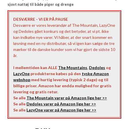
sjovt nattøj til både piger og drenge
DESVÆRRE - VI ER PÅ PAUSE
Desværre er vores leverandør af The Mountain, LazyOne
og Dedoles gået konkurs og det betyder, at vi pt. ikke
kan indkøbe nye varer. Vi håber, at der snart kommer en
løsning med en ny distributør, så vi igen kan sælge de tre
mærker til de danske kunder som vi har gjort de sidste 10
år.
I mellemtiden kan ALLE
The Mountains
,
Dedoles
og
LazyOne
produkterne købes på den
tyske Amazon
webshop
med hurtig levering (typisk 2 dage) og til
billige priser. Amazon har endda mulighed for gratis
levering og gratis retur.
Se alle
The Mountain varer på Amazon lige her >>
Se alle
Dedoles varer på Amazon lige her >>
Se alle
LazyOne varer på Amazon lige her >>