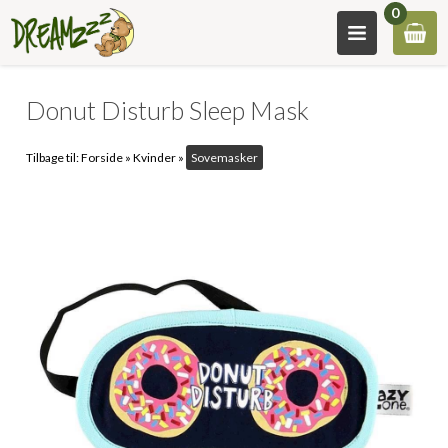
0
Donut Disturb Sleep Mask
Tilbage til:
Forside
»
Kvinder
»
Sovemasker