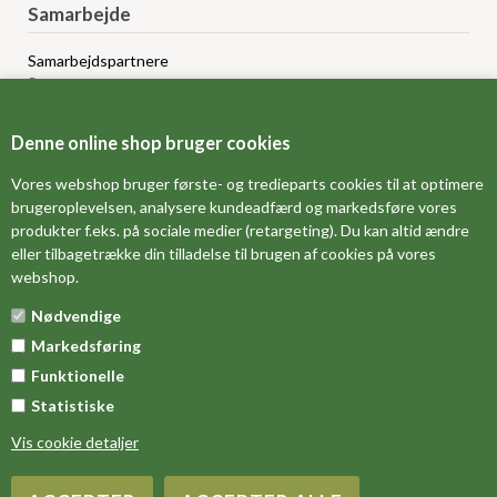
Samarbejde
Samarbejdspartnere
Sponsorprogram
Bloggere
Affiliateprogram
Denne online shop bruger cookies
Grossistsalg
Ledige jobs
Vores webshop bruger første- og tredieparts cookies til at optimere
brugeroplevelsen, analysere kundeadfærd og markedsføre vores
produkter f.eks. på sociale medier (retargeting). Du kan altid ændre
FORSIDE
eller tilbagetrække din tilladelse til brugen af cookies på vores
webshop.
OM OS
Nødvendige
MÅLESKEMA
Markedsføring
DINE FAVORITVARER
Funktionelle
Statistiske
Vis cookie detaljer