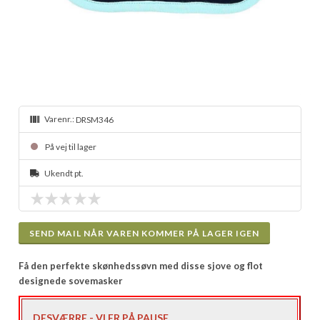
Varenr.:
DRSM346
På vej til lager
Ukendt pt.
SEND MAIL NÅR VAREN KOMMER PÅ LAGER IGEN
Få den perfekte skønhedssøvn med disse sjove og flot
designede sovemasker
DESVÆRRE - VI ER PÅ PAUSE