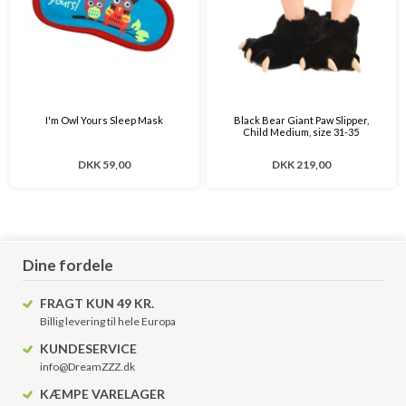
I'm Owl Yours Sleep Mask
Black Bear Giant Paw Slipper,
Child Medium, size 31-35
DKK 59,00
DKK 219,00
Dine fordele
FRAGT KUN 49 KR.
Billig levering til hele Europa
KUNDESERVICE
info@DreamZZZ.dk
KÆMPE VARELAGER