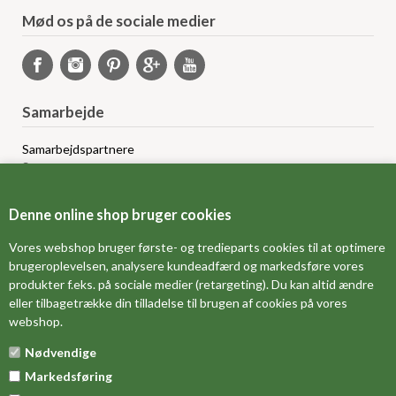
Mød os på de sociale medier
Samarbejde
Samarbejdspartnere
Sponsorprogram
Bloggere
Affiliateprogram
Denne online shop bruger cookies
Grossistsalg
Ledige jobs
Vores webshop bruger første- og tredieparts cookies til at optimere
brugeroplevelsen, analysere kundeadfærd og markedsføre vores
produkter f.eks. på sociale medier (retargeting). Du kan altid ændre
FORSIDE
eller tilbagetrække din tilladelse til brugen af cookies på vores
webshop.
OM OS
Nødvendige
MÅLESKEMA
Markedsføring
DINE FAVORITVARER