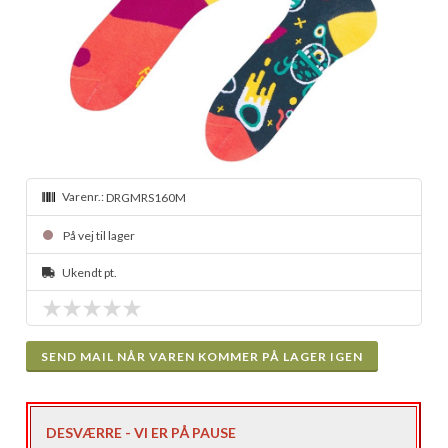
Varenr.:
DRGMRS160M
På vej til lager
Ukendt pt.
SEND MAIL NÅR VAREN KOMMER PÅ LAGER IGEN
DESVÆRRE - VI ER PÅ PAUSE