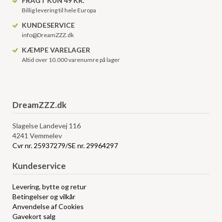
FRAGT KUN 49 KR.
Billig levering til hele Europa
KUNDESERVICE
info@DreamZZZ.dk
KÆMPE VARELAGER
Altid over 10.000 varenumre på lager
DreamZZZ.dk
Slagelse Landevej 116
4241 Vemmelev
Cvr nr. 25937279/SE nr. 29964297
Kundeservice
Levering, bytte og retur
Betingelser og vilkår
Anvendelse af Cookies
Gavekort salg