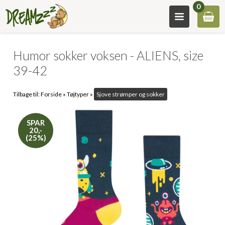
0
Humor sokker voksen - ALIENS, size
39-42
Tilbage til:
Forside
»
Tøjtyper
»
Sjove strømper og sokker
SPAR
20,-
(25%)