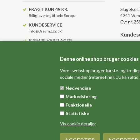
FRAGT KUN 49 KR.
Slagelse 
4241 Vem
Billig levering til hele Europa
Cvr nr. 2
KUNDESERVICE
info@DreamZZZ.dk
Kundese
KÆMPE VARELAGER
Altid over 10.000 varenumre på lager
Levering, 
Betingelse
Denne online shop bruger cookies
Anvendels
Gavekort 
Vores webshop bruger første- og trediep
sociale medier (retargeting). Du kan altid
Sitemap
Nødvendige
Markedsføring
Funktionelle
Statistiske
Vis cookie detaljer