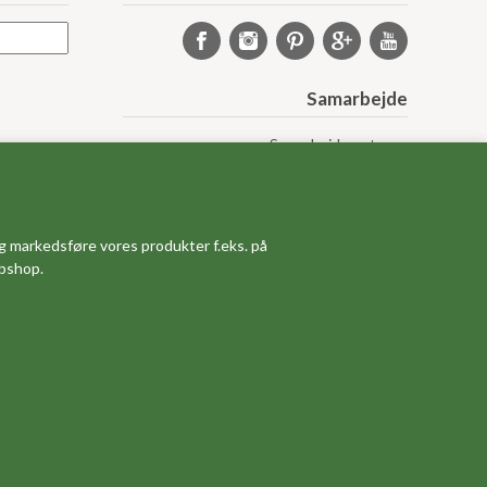
Samarbejde
Samarbejdspartnere
Sponsorprogram
Bloggere
Affiliateprogram
Grossistsalg
g markedsføre vores produkter f.eks. på
Ledige jobs
ebshop.
)
rside
Om os
Måleskema
Dine favoritvarer