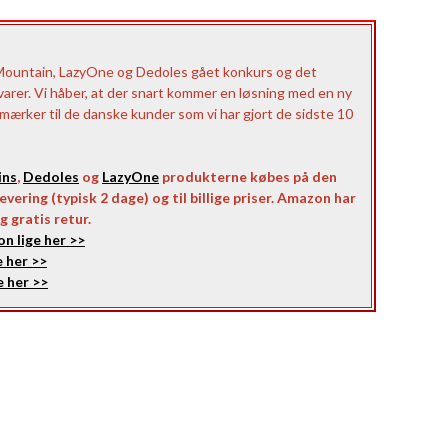
Mountain, LazyOne og Dedoles gået konkurs og det
 varer. Vi håber, at der snart kommer en løsning med en ny
e mærker til de danske kunder som vi har gjort de sidste 10
ins
,
Dedoles
og
LazyOne
produkterne købes på den
vering (typisk 2 dage) og til billige priser. Amazon har
g gratis retur.
n lige her >>
 her >>
 her >>