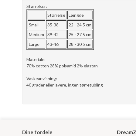
Størrelser:
Størrelse
Længde
Small
35-38
22 - 24,5 cm
Medium
39-42
25 - 27,5 cm
Large
43-46
28 - 30,5 cm
Materiale:
70% cotton 28% polyamid 2% elastan
Vaskeanvisning:
40 grader eller lavere, ingen tørretubling
Dine fordele
DreamZ