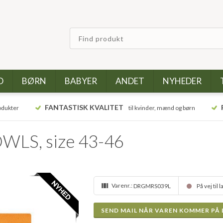
D
BØRN
BABYER
ANDET
NYHEDER
FANTASTISK KVALITET
odukter
til kvinder, mænd og børn
OWLS, size 43-46
Varenr.:
DRGMRS039L
På vej til 
SEND MAIL NÅR VAREN KOMMER PÅ 