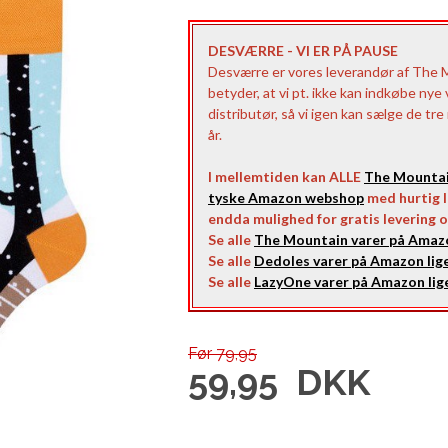
DESVÆRRE - VI ER PÅ PAUSE
Desværre er vores leverandør af The 
betyder, at vi pt. ikke kan indkøbe nye
distributør, så vi igen kan sælge de tr
år.
I mellemtiden kan ALLE
The Mounta
tyske Amazon webshop
med hurtig le
endda mulighed for gratis levering o
Se alle
The Mountain varer på Amazo
Se alle
Dedoles varer på Amazon lige
Se alle
LazyOne varer på Amazon lige
Før 79,95
59,95
DKK