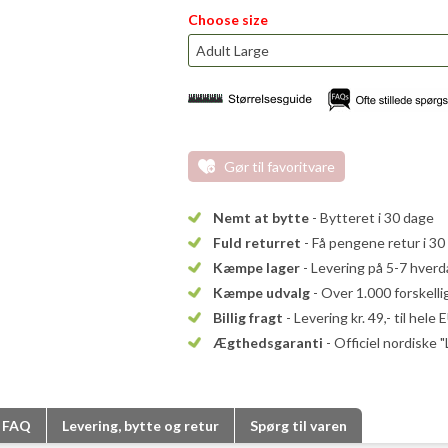
Choose size
Gør til favoritvare
Nemt at bytte
- Bytteret i 30 dage
Fuld returret
- Få pengene retur i 30
Kæmpe lager
- Levering på 5-7 hver
Kæmpe udvalg
- Over 1.000 forskell
Billig fragt
- Levering kr. 49,- til hele 
Ægthedsgaranti
- Officiel nordiske 
FAQ
Levering, bytte og retur
Spørg til varen