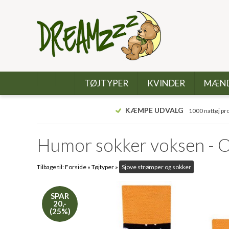
TØJTYPER
KVINDER
MÆN
KÆMPE UDVALG
1000 nattøj pr
Humor sokker voksen - 
Tilbage til:
Forside
»
Tøjtyper
»
Sjove strømper og sokker
SPAR
20,-
(25%)