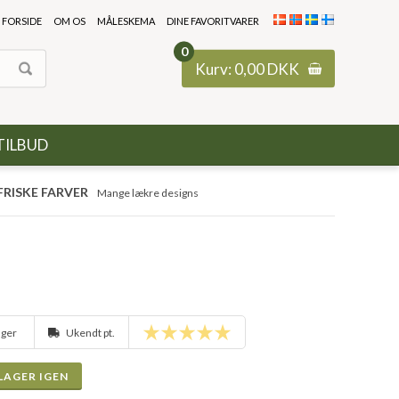
FORSIDE
OM OS
MÅLESKEMA
DINE FAVORITVARER
0
Kurv:
0,00
DKK
TILBUD
FRISKE FARVER
Mange lækre designs
lager
Ukendt pt.
LAGER IGEN