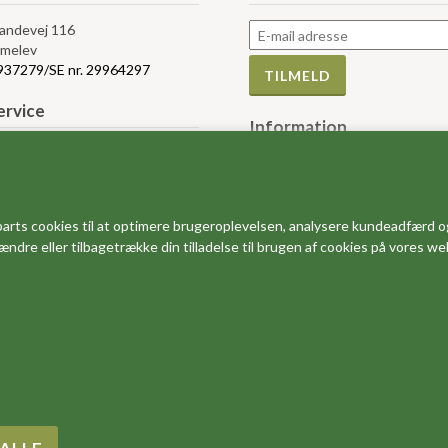
Landevej 116
melev
5937279/SE nr. 29964297
rvice
Information
bytte og retur
Måleskemaer
r og vilkår
Størrelses guider
e af Cookies
FAQ - ofte stillede spørgsmål
salg
arts cookies til at optimere brugeroplevelsen, analysere kundeadfærd o
Dine favoritter
 ændre eller tilbagetrække din tilladelse til brugen af cookies på vores w
Om os
Det siger vores kunder
Kundebedømmelser (Trustpilot
Rabatkoder og gode tilbud
Se vores kataloger
Fo