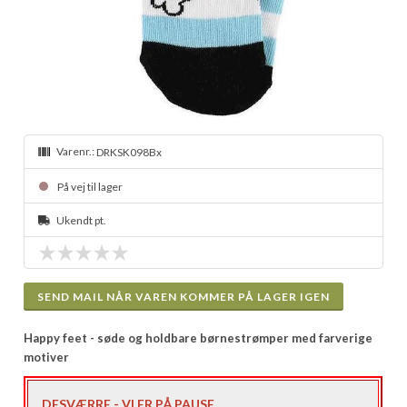
Varenr.:
DRKSK098Bx
På vej til lager
Ukendt pt.
SEND MAIL NÅR VAREN KOMMER PÅ LAGER IGEN
Happy feet - søde og holdbare børnestrømper med farverige
motiver
DESVÆRRE - VI ER PÅ PAUSE