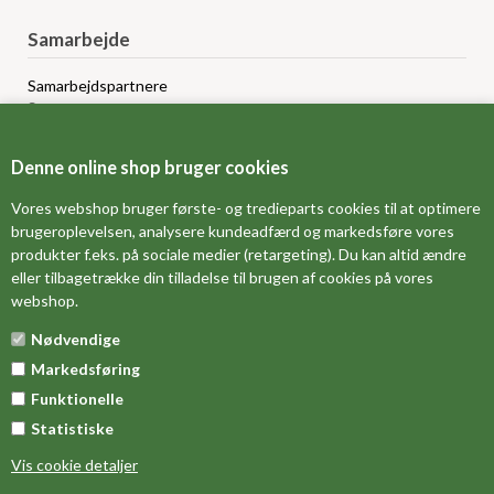
Samarbejde
Samarbejdspartnere
Sponsorprogram
Bloggere
Affiliateprogram
Denne online shop bruger cookies
Grossistsalg
Ledige jobs
Vores webshop bruger første- og tredieparts cookies til at optimere
brugeroplevelsen, analysere kundeadfærd og markedsføre vores
produkter f.eks. på sociale medier (retargeting). Du kan altid ændre
FORSIDE
eller tilbagetrække din tilladelse til brugen af cookies på vores
webshop.
OM OS
Nødvendige
MÅLESKEMA
Markedsføring
DINE FAVORITVARER
Funktionelle
Statistiske
Vis cookie detaljer