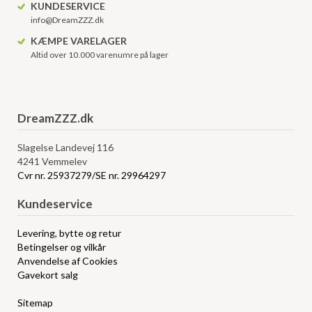
KUNDESERVICE
info@DreamZZZ.dk
KÆMPE VARELAGER
Altid over 10.000 varenumre på lager
DreamZZZ.dk
Slagelse Landevej 116
4241 Vemmelev
Cvr nr. 25937279/SE nr. 29964297
Kundeservice
Levering, bytte og retur
Betingelser og vilkår
Anvendelse af Cookies
Gavekort salg
Sitemap