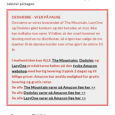
tekster på bagen
DESVÆRRE - VI ER PÅ PAUSE
Desværre er vores leverandør af The Mountain, LazyOne
og Dedoles gået konkurs og det betyder, at vi pt. ikke
kan indkøbe nye varer. Vi håber, at der snart kommer en
løsning med en ny distributør, så vi igen kan sælge de tre
mærker til de danske kunder som vi har gjort de sidste 10
år.
I mellemtiden kan ALLE
The Mountains
,
Dedoles
og
LazyOne
produkterne købes på den
tyske Amazon
webshop
med hurtig levering (typisk 2 dage) og til
billige priser. Amazon har endda mulighed for gratis
levering og gratis retur.
Se alle
The Mountain varer på Amazon lige her >>
Se alle
Dedoles varer på Amazon lige her >>
Se alle
LazyOne varer på Amazon lige her >>