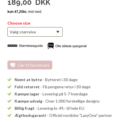
189,00
DKK
Choose size
Gør til favoritvare
Nemt at bytte
- Bytteret i 30 dage
Fuld returret
- Få pengene retur i 30 dage
Kæmpe lager
- Levering på 5-7 hverdage
Kæmpe udvalg
- Over 1.000 forskellige designs
Billig fragt
- Levering kr. 49,- til hele EU
Ægthedsgaranti
- Officiel nordiske "LazyOne" partner