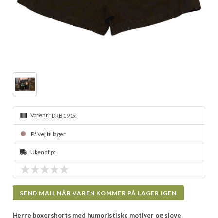
Varenr.:
DRB191x
På vej til lager
Ukendt pt.
SEND MAIL NÅR VAREN KOMMER PÅ LAGER IGEN
Herre boxershorts med humoristiske motiver og sjove