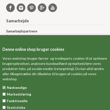
Samarbejde
Samarbejdspartnere
Sponsorprogram
Bloggere
Affiliateprogram
Denne online shop bruger cookies
Grossistsalg
Ledige jobs
Vores webshop bruger første- og tredieparts cookies til at optimere
brugeroplevelsen, analysere kundeadfærd og markedsføre vores
produkter f.eks. på sociale medier (retargeting). Du kan altid ændre
FORSIDE
eller tilbagetrække din tilladelse til brugen af cookies på vores
webshop.
OM OS
Nødvendige
MÅLESKEMA
Markedsføring
DINE FAVORITVARER
Funktionelle
Statistiske