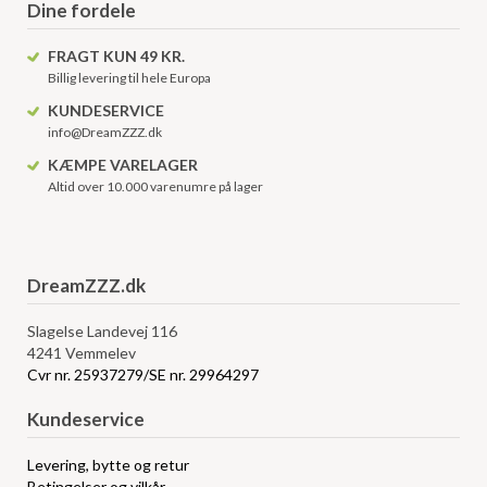
Dine fordele
FRAGT KUN 49 KR.
Billig levering til hele Europa
KUNDESERVICE
info@DreamZZZ.dk
KÆMPE VARELAGER
Altid over 10.000 varenumre på lager
DreamZZZ.dk
Slagelse Landevej 116
4241 Vemmelev
Cvr nr. 25937279/SE nr. 29964297
Kundeservice
Levering, bytte og retur
Betingelser og vilkår