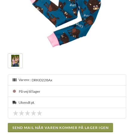
Varenr.:
DRKID228Ax
På vej til lager
Ukendt pt.
SEND MAIL NÅR VAREN KOMMER PÅ LAGER IGEN