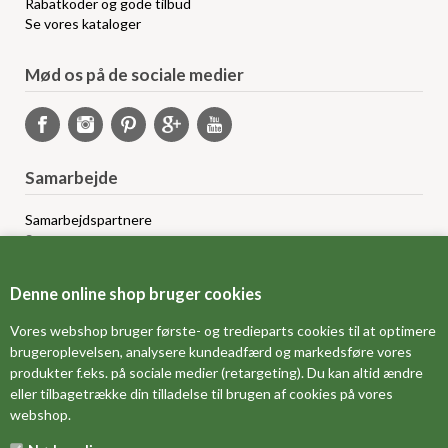
Rabatkoder og gode tilbud
Se vores kataloger
Mød os på de sociale medier
Samarbejde
Samarbejdspartnere
Sponsorprogram
Bloggere
Affiliateprogram
Denne online shop bruger cookies
Grossistsalg
Ledige jobs
Vores webshop bruger første- og tredieparts cookies til at optimere
brugeroplevelsen, analysere kundeadfærd og markedsføre vores
produkter f.eks. på sociale medier (retargeting). Du kan altid ændre
FORSIDE
eller tilbagetrække din tilladelse til brugen af cookies på vores
webshop.
OM OS