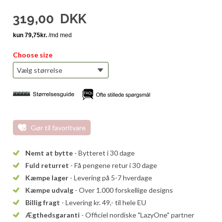
319,00
DKK
Choose size
Gør til favoritvare
Nemt at bytte
- Bytteret i 30 dage
Fuld returret
- Få pengene retur i 30 dage
Kæmpe lager
- Levering på 5-7 hverdage
Kæmpe udvalg
- Over 1.000 forskellige designs
Billig fragt
- Levering kr. 49,- til hele EU
Ægthedsgaranti
- Officiel nordiske "LazyOne" partner