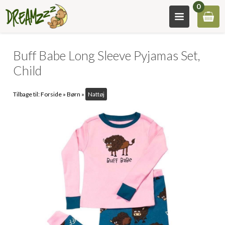
0
Buff Babe Long Sleeve Pyjamas Set,
Child
Tilbage til:
Forside
»
Børn
»
Nattøj