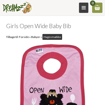
0
Girls Open Wide Baby Bib
Tilbage til:
Forside
»
Babyer
»
Hagesmække