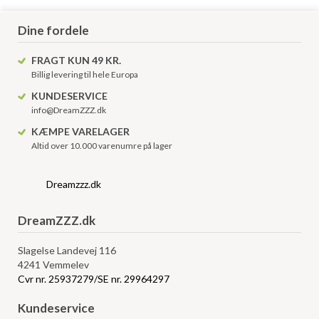
Dine fordele
FRAGT KUN 49 KR.
Billig levering til hele Europa
KUNDESERVICE
info@DreamZZZ.dk
KÆMPE VARELAGER
Altid over 10.000 varenumre på lager
Dreamzzz.dk
DreamZZZ.dk
Slagelse Landevej 116
4241 Vemmelev
Cvr nr. 25937279/SE nr. 29964297
Kundeservice