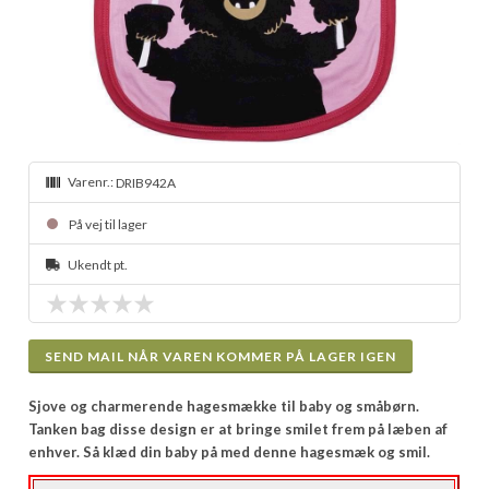
Varenr.:
DRIB942A
På vej til lager
Ukendt pt.
SEND MAIL NÅR VAREN KOMMER PÅ LAGER IGEN
Sjove og charmerende hagesmække til baby og småbørn.
Tanken bag disse design er at bringe smilet frem på læben af
enhver. Så klæd din baby på med denne hagesmæk og smil.