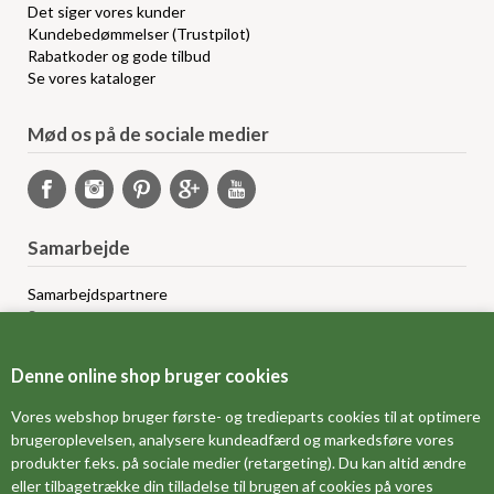
Det siger vores kunder
Kundebedømmelser (Trustpilot)
Rabatkoder og gode tilbud
Se vores kataloger
Mød os på de sociale medier
Samarbejde
Samarbejdspartnere
Sponsorprogram
Bloggere
Affiliateprogram
Denne online shop bruger cookies
Grossistsalg
Ledige jobs
Vores webshop bruger første- og tredieparts cookies til at optimere
brugeroplevelsen, analysere kundeadfærd og markedsføre vores
produkter f.eks. på sociale medier (retargeting). Du kan altid ændre
FORSIDE
eller tilbagetrække din tilladelse til brugen af cookies på vores