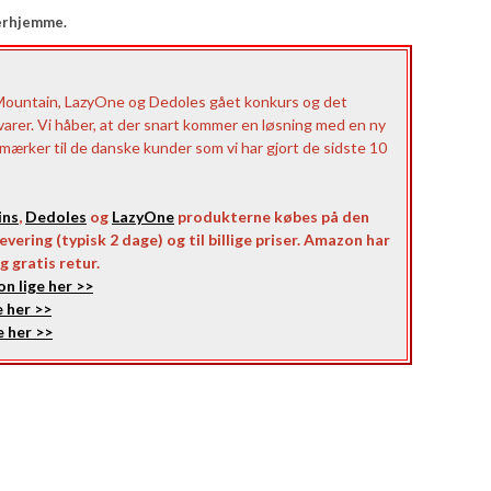
erhjemme.
Mountain, LazyOne og Dedoles gået konkurs og det
 varer. Vi håber, at der snart kommer en løsning med en ny
e mærker til de danske kunder som vi har gjort de sidste 10
ins
,
Dedoles
og
LazyOne
produkterne købes på den
vering (typisk 2 dage) og til billige priser. Amazon har
g gratis retur.
n lige her >>
 her >>
 her >>