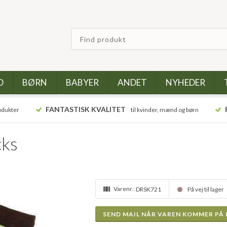
D
BØRN
BABYER
ANDET
NYHEDER
FANTASTISK KVALITET
odukter
til kvinder, mænd og børn
cks
Varenr.:
DRSK721
På vej til lager
SEND MAIL NÅR VAREN KOMMER PÅ 