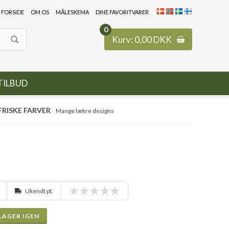
FORSIDE
OM OS
MÅLESKEMA
DINE FAVORITVARER
0
Kurv:
0,00
DKK
TILBUD
FRISKE FARVER
Mange lækre designs
Ukendt pt.
LAGER IGEN