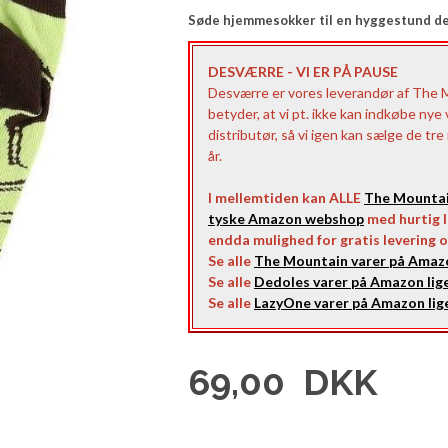
Søde hjemmesokker til en hyggestund d
DESVÆRRE - VI ER PÅ PAUSE
Desværre er vores leverandør af The 
betyder, at vi pt. ikke kan indkøbe nye
distributør, så vi igen kan sælge de tr
år.
I mellemtiden kan ALLE
The Mounta
tyske Amazon webshop
med hurtig le
endda mulighed for gratis levering o
Se alle
The Mountain varer på Amazo
Se alle
Dedoles varer på Amazon lige
Se alle
LazyOne varer på Amazon lige
69,00
DKK