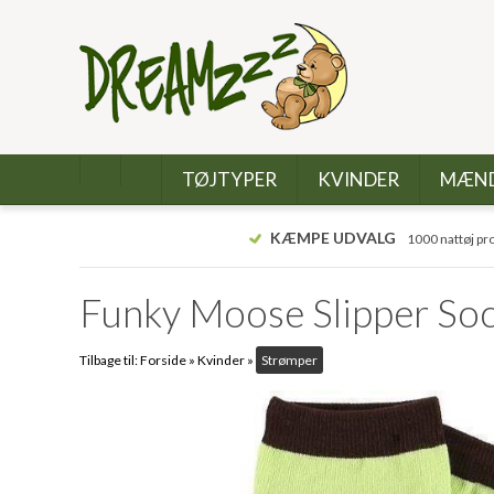
TØJTYPER
KVINDER
MÆN
KÆMPE UDVALG
1000 nattøj pr
Funky Moose Slipper So
Tilbage til:
Forside
»
Kvinder
»
Strømper