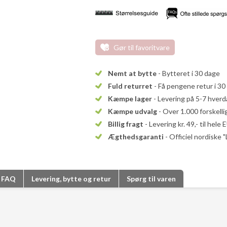
Gør til favoritvare
Nemt at bytte
- Bytteret i 30 dage
Fuld returret
- Få pengene retur i 30
Kæmpe lager
- Levering på 5-7 hver
Kæmpe udvalg
- Over 1.000 forskell
Billig fragt
- Levering kr. 49,- til hele 
Ægthedsgaranti
- Officiel nordiske 
FAQ
Levering, bytte og retur
Spørg til varen