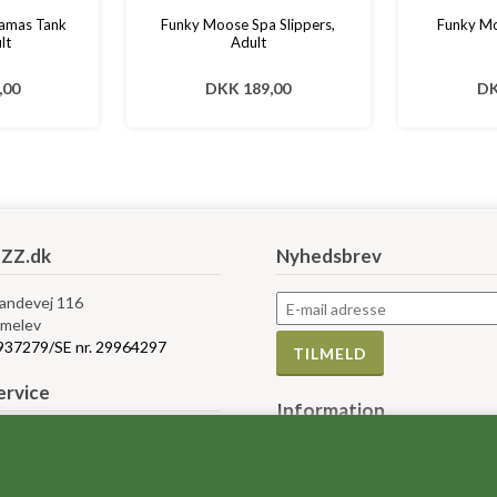
amas Tank
Funky Moose Spa Slippers,
Funky Mo
lt
Adult
,00
DKK 189,00
DK
ZZ.dk
Nyhedsbrev
Landevej 116
melev
5937279/SE nr. 29964297
rvice
Information
bytte og retur
Måleskemaer
r og vilkår
Størrelses guider
e af Cookies