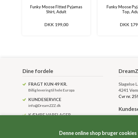
Funky Moose Fitted Pyjamas
Funky Moose Pyj
Shirt, Adult
Top, Adu
DKK 199,00
DKK 179
Dine fordele
DreamZ
FRAGT KUN 49 KR.
Slagelse 
4241 Vem
Billig levering til hele Europa
Cvr nr. 2
KUNDESERVICE
info@DreamZZZ.dk
Kundese
KÆMPE VARELAGER
Altid over 10.000 varenumre på lager
Levering, 
Betingelse
Denne online shop bruger cookies
Anvendels