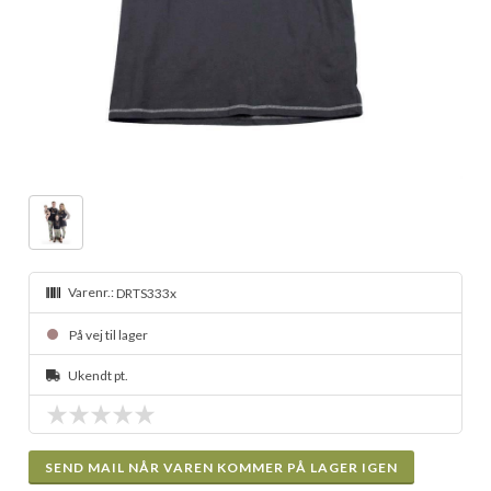
Varenr.:
DRTS333x
På vej til lager
Ukendt pt.
SEND MAIL NÅR VAREN KOMMER PÅ LAGER IGEN