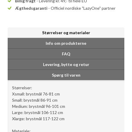
Billig fragt
- Levering kr. 49,- til hele EU
Ægthedsgaranti
- Officiel nordiske "LazyOne" partner
Størrelser og materialer
Info om produkterne
FAQ
Levering, bytte og retur
Spørg til varen
Størrelser:
Xsmall: brystmål 76-81 cm
Small: brystmål 86-91 cm
Medium: brystmål 96-101 cm
Large: brystmål 106-112 cm
Xlarge: brystmål 117-122 cm
Materiale: