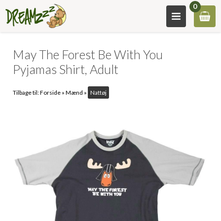
0
May The Forest Be With You
Pyjamas Shirt, Adult
Tilbage til:
Forside
»
Mænd
»
Nattøj