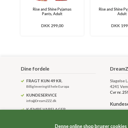
Rise and Shine Pyjamas
Rise and Shine P
Pants, Adult
Adult
DKK 299,00
DKK 199
Dine fordele
DreamZ
FRAGT KUN 49 KR.
Slagelse 
4241 Vem
Billig levering til hele Europa
Cvr nr. 2
KUNDESERVICE
info@DreamZZZ.dk
Kundese
KÆMPE VARELAGER
Altid over 10.000 varenumre på lager
Levering, 
Betingelse
Denne online shop bruger cookies
Anvendels