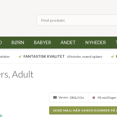
D
BØRN
BABYER
ANDET
NYHEDER
FANTASTISK KVALITET
odukter
til kvinder, mænd og børn
rs, Adult
Varenr.:
DRSL315x
På vej til lager
SEND MAIL NÅR VAREN KOMMER PÅ 