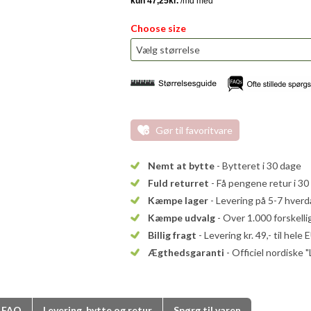
Choose size
Gør til favoritvare
Nemt at bytte
- Bytteret i 30 dage
Fuld returret
- Få pengene retur i 30
Kæmpe lager
- Levering på 5-7 hver
Kæmpe udvalg
- Over 1.000 forskell
Billig fragt
- Levering kr. 49,- til hele 
Ægthedsgaranti
- Officiel nordiske 
FAQ
Levering, bytte og retur
Spørg til varen