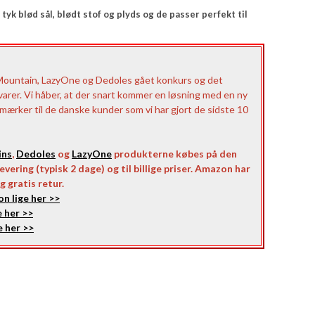
k blød sål, blødt stof og plyds og de passer perfekt til
Mountain, LazyOne og Dedoles gået konkurs og det
 varer. Vi håber, at der snart kommer en løsning med en ny
e mærker til de danske kunder som vi har gjort de sidste 10
ins
,
Dedoles
og
LazyOne
produkterne købes på den
vering (typisk 2 dage) og til billige priser. Amazon har
g gratis retur.
n lige her >>
 her >>
 her >>