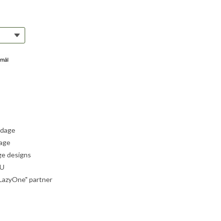
 dage
dage
ige designs
EU
"LazyOne" partner