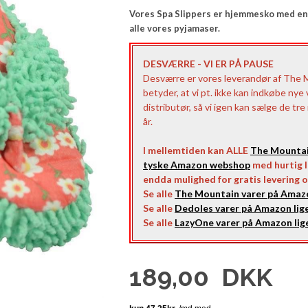
Vores Spa Slippers er hjemmesko med en ty
alle vores pyjamaser.
DESVÆRRE - VI ER PÅ PAUSE
Desværre er vores leverandør af The 
betyder, at vi pt. ikke kan indkøbe nye
distributør, så vi igen kan sælge de tr
år.
I mellemtiden kan ALLE
The Mounta
tyske Amazon webshop
med hurtig le
endda mulighed for gratis levering o
Se alle
The Mountain varer på Amazo
Se alle
Dedoles varer på Amazon lige
Se alle
LazyOne varer på Amazon lige
189,00
DKK