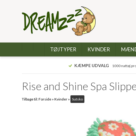
TØJTYPER
KVINDER
MÆN
KÆMPE UDVALG
1000 nattøj pr
Rise and Shine Spa Slippe
Tilbage til:
Forside
»
Kvinder
»
Sutsko