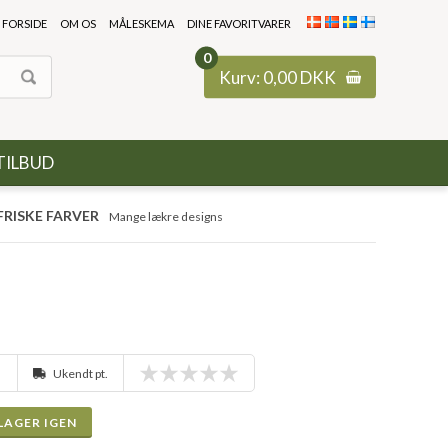
FORSIDE
OM OS
MÅLESKEMA
DINE FAVORITVARER
0
Kurv:
0,00
DKK
TILBUD
FRISKE FARVER
Mange lækre designs
Ukendt pt.
LAGER IGEN