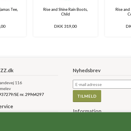
yjamas Tee,
Rise and Shine Rain Boots,
Rise and
Child
C
,00
DKK 319,00
DK
ZZ.dk
Nyhedsbrev
Landevej 116
melev
5937279/SE nr. 29964297
rvice
Information
bytte og retur
Måleskemaer
r og vilkår
Størrelses guider
e af Cookies