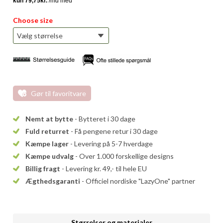
Choose size
Gør til favoritvare
Nemt at bytte
- Bytteret i 30 dage
Fuld returret
- Få pengene retur i 30 dage
Kæmpe lager
- Levering på 5-7 hverdage
Kæmpe udvalg
- Over 1.000 forskellige designs
Billig fragt
- Levering kr. 49,- til hele EU
Ægthedsgaranti
- Officiel nordiske "LazyOne" partner
Størrelser og materialer