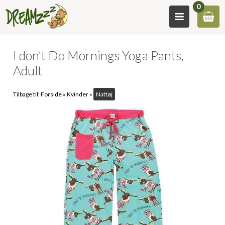
0
I don't Do Mornings Yoga Pants,
Adult
Tilbage til:
Forside
»
Kvinder
»
Nattøj