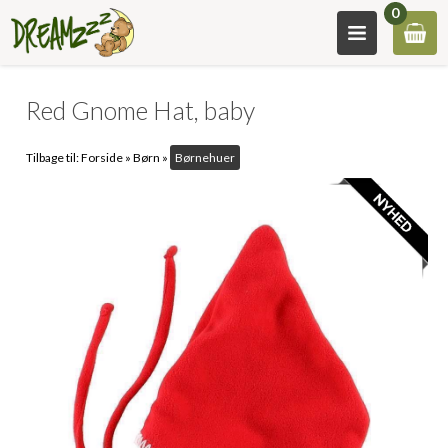
0
Red Gnome Hat, baby
Tilbage til:
Forside
»
Børn
»
Børnehuer