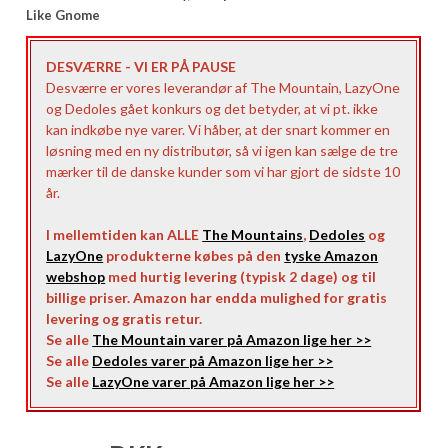
Like Gnome
DESVÆRRE - VI ER PÅ PAUSE
Desværre er vores leverandør af The Mountain, LazyOne
og Dedoles gået konkurs og det betyder, at vi pt. ikke
kan indkøbe nye varer. Vi håber, at der snart kommer en
løsning med en ny distributør, så vi igen kan sælge de tre
mærker til de danske kunder som vi har gjort de sidste 10
år.
I mellemtiden kan ALLE
The Mountains
,
Dedoles
og
LazyOne
produkterne købes på den
tyske Amazon
webshop
med hurtig levering (typisk 2 dage) og til
billige priser. Amazon har endda mulighed for gratis
levering og gratis retur.
Se alle
The Mountain varer på Amazon lige her >>
Se alle
Dedoles varer på Amazon lige her >>
Se alle
LazyOne varer på Amazon lige her >>