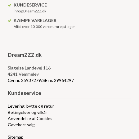
KUNDESERVICE
info@DreamZZZ.dk
KÆMPE VARELAGER
Altid over 10.000 varenumre på lager
DreamZZZ.dk
Slagelse Landevej 116
4241 Vemmelev
Cvr nr. 25937279/SE nr. 29964297
Kundeservice
Levering, bytte og retur
Betingelser og vilkår
Anvendelse af Cookies
Gavekort salg
Sitemap