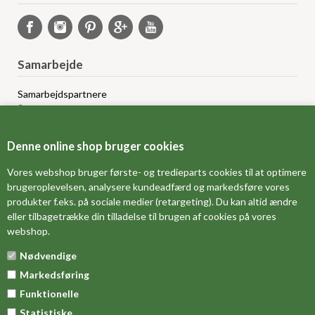
Samarbejde
Samarbejdspartnere
Sponsorprogram
Bloggere
Affiliateprogram
Denne online shop bruger cookies
Grossistsalg
Ledige jobs
Vores webshop bruger første- og tredieparts cookies til at optimere
brugeroplevelsen, analysere kundeadfærd og markedsføre vores
produkter f.eks. på sociale medier (retargeting). Du kan altid ændre
FORSIDE
eller tilbagetrække din tilladelse til brugen af cookies på vores
webshop.
OM OS
Nødvendige
MÅLESKEMA
Markedsføring
DINE FAVORITVARER
Funktionelle
Statistiske