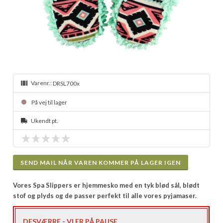
Varenr.:
DRSL700x
På vej til lager
Ukendt pt.
SEND MAIL NÅR VAREN KOMMER PÅ LAGER IGEN
Vores Spa Slippers er hjemmesko med en tyk blød sål, blødt
stof og plyds og de passer perfekt til alle vores pyjamaser.
DESVÆRRE - VI ER PÅ PAUSE