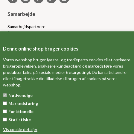
Samarbejde
Samarbejdspartnere
Sponsorprogram
Bloggere
Affiliateprogram
Denne online shop bruger cookies
Grossistsalg
Ledige jobs
Vores webshop bruger første- og tredieparts cookies til at optimere
brugeroplevelsen, analysere kundeadfærd og markedsføre vores
produkter f.eks. på sociale medier (retargeting). Du kan altid ændre
FORSIDE
eller tilbagetrække din tilladelse til brugen af cookies på vores
webshop.
OM OS
Nødvendige
MÅLESKEMA
Markedsføring
DINE FAVORITVARER
Funktionelle
Statistiske
Vis cookie detaljer