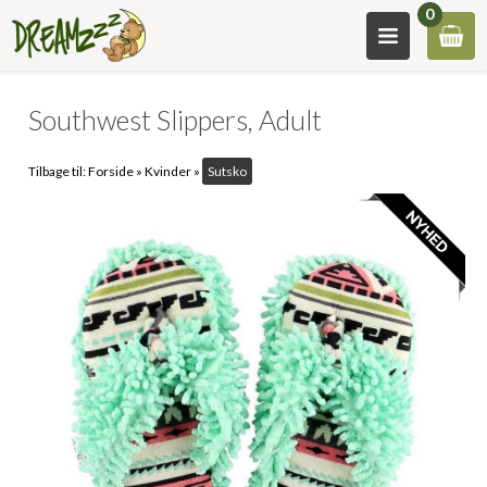
0
Southwest Slippers, Adult
Tilbage til:
Forside
»
Kvinder
»
Sutsko