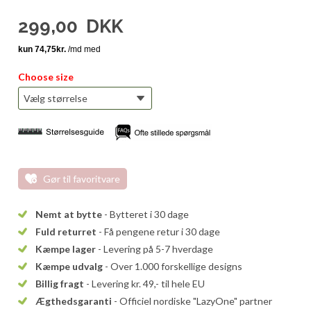
299,00
DKK
Choose size
Gør til favoritvare
Nemt at bytte
- Bytteret i 30 dage
Fuld returret
- Få pengene retur i 30 dage
Kæmpe lager
- Levering på 5-7 hverdage
Kæmpe udvalg
- Over 1.000 forskellige designs
Billig fragt
- Levering kr. 49,- til hele EU
Ægthedsgaranti
- Officiel nordiske "LazyOne" partner