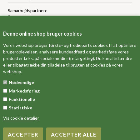
Samarbejdspartnere
Sponsorprogram
Bloggere
Affiliateprogram
Denne online shop bruger cookies
Grossistsalg
Ledige jobs
Vores webshop bruger første- og tredieparts cookies til at optimere
brugeroplevelsen, analysere kundeadfærd og markedsføre vores
produkter f.eks. på sociale medier (retargeting). Du kan altid ændre
FORSIDE
eller tilbagetrække din tilladelse til brugen af cookies på vores
webshop.
OM OS
Nødvendige
MÅLESKEMA
Markedsføring
DINE FAVORITVARER
Funktionelle
Statistiske
Vis cookie detaljer
Copyright 2016 DreamZZZ.dk