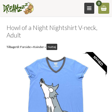
0
Howl of a Night Nightshirt V-neck,
Adult
Tilbage til:
Forside
»
Kvinder
»
Nattøj