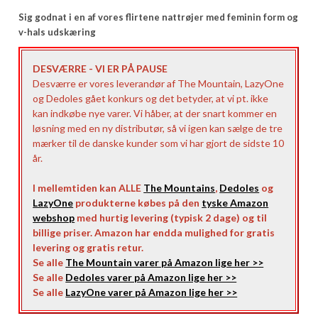
Sig godnat i en af vores flirtene nattrøjer med feminin form og
v-hals udskæring
DESVÆRRE - VI ER PÅ PAUSE
Desværre er vores leverandør af The Mountain, LazyOne
og Dedoles gået konkurs og det betyder, at vi pt. ikke
kan indkøbe nye varer. Vi håber, at der snart kommer en
løsning med en ny distributør, så vi igen kan sælge de tre
mærker til de danske kunder som vi har gjort de sidste 10
år.
I mellemtiden kan ALLE
The Mountains
,
Dedoles
og
LazyOne
produkterne købes på den
tyske Amazon
webshop
med hurtig levering (typisk 2 dage) og til
billige priser. Amazon har endda mulighed for gratis
levering og gratis retur.
Se alle
The Mountain varer på Amazon lige her >>
Se alle
Dedoles varer på Amazon lige her >>
Se alle
LazyOne varer på Amazon lige her >>