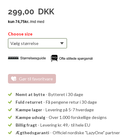
299,00
DKK
Choose size
Gør til favoritvare
Nemt at bytte
- Bytteret i 30 dage
Fuld returret
- Få pengene retur i 30 dage
Kæmpe lager
- Levering på 5-7 hverdage
Kæmpe udvalg
- Over 1.000 forskellige designs
Billig fragt
- Levering kr. 49,- til hele EU
Ægthedsgaranti
- Officiel nordiske "LazyOne" partner