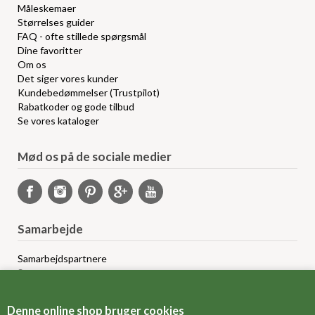
Måleskemaer
Størrelses guider
FAQ - ofte stillede spørgsmål
Dine favoritter
Om os
Det siger vores kunder
Kundebedømmelser (Trustpilot)
Rabatkoder og gode tilbud
Se vores kataloger
Mød os på de sociale medier
Samarbejde
Samarbejdspartnere
Sponsorprogram
Bloggere
Affiliateprogram
Denne online shop bruger cookies
Grossistsalg