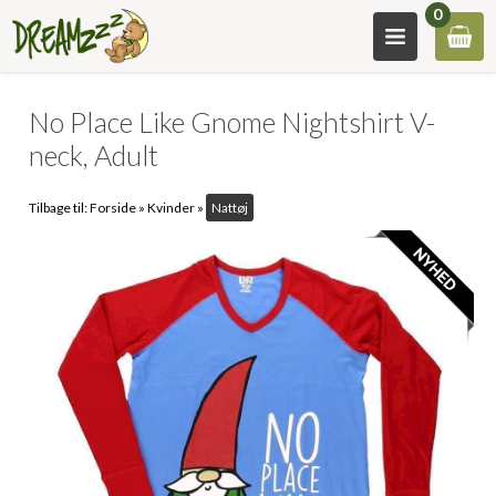
0
No Place Like Gnome Nightshirt V-
neck, Adult
Tilbage til:
Forside
»
Kvinder
»
Nattøj