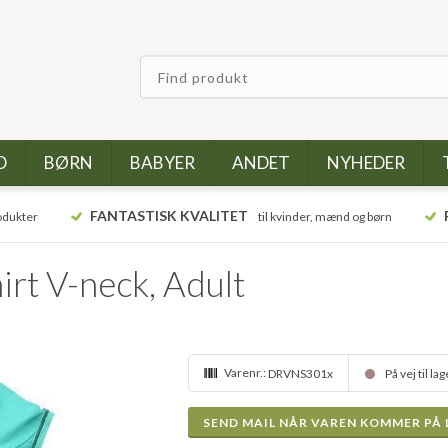
D
BØRN
BABYER
ANDET
NYHEDER
FANTASTISK KVALITET
odukter
til kvinder, mænd og børn
irt V-neck, Adult
Varenr.:
DRVNS301x
På vej til la
SEND MAIL NÅR VAREN KOMMER PÅ 