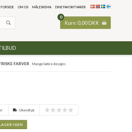
FORSIDE
OM OS
MÅLESKEMA
DINE FAVORITVARER
0
Kurv:
0,00
DKK
TILBUD
FRISKE FARVER
Mange lækre designs
ger
Ukendt pt.
LAGER IGEN