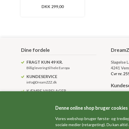
DKK 299,00
Dine fordele
DreamZ
FRAGT KUN 49 KR.
Slagelse 
4241 Vem
Billig levering til hele Europa
Cvr nr. 2
KUNDESERVICE
info@DreamZZZ.dk
Kundese
KÆMPE VARELAGER
Altid over 10.000 varenumre på lager
Levering, 
Betingelse
Denne online shop bruger cookies
Anvendels
Gavekort 
Vores webshop bruger første- og trediep
sociale medier (retargeting). Du kan altid
Sitemap