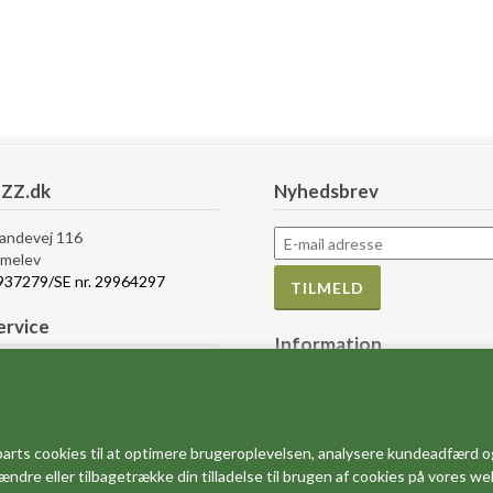
ZZ.dk
Nyhedsbrev
Landevej 116
melev
5937279/SE nr. 29964297
rvice
Information
bytte og retur
Måleskemaer
r og vilkår
Størrelses guider
e af Cookies
FAQ - ofte stillede spørgsmål
salg
arts cookies til at optimere brugeroplevelsen, analysere kundeadfærd o
Dine favoritter
 ændre eller tilbagetrække din tilladelse til brugen af cookies på vores w
Om os