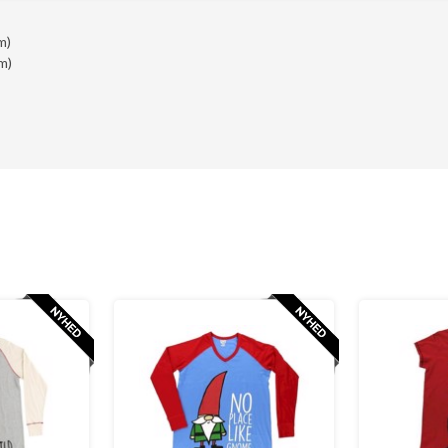
m)
m)