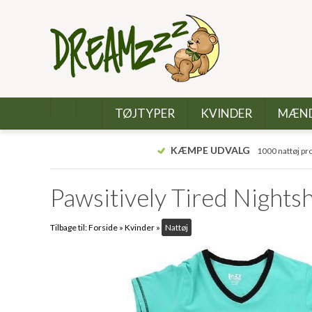
TØJTYPER
KVINDER
MÆN
KÆMPE UDVALG
1000 nattøj pr
Pawsitively Tired Nightsh
Tilbage til:
Forside
»
Kvinder
»
Nattøj