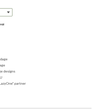
 dage
dage
ige designs
EU
"LazyOne" partner