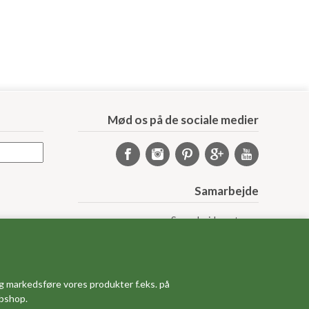
Mød os på de sociale medier
Samarbejde
Samarbejdspartnere
Sponsorprogram
Bloggere
Affiliateprogram
Grossistsalg
g markedsføre vores produkter f.eks. på
Ledige jobs
ebshop.