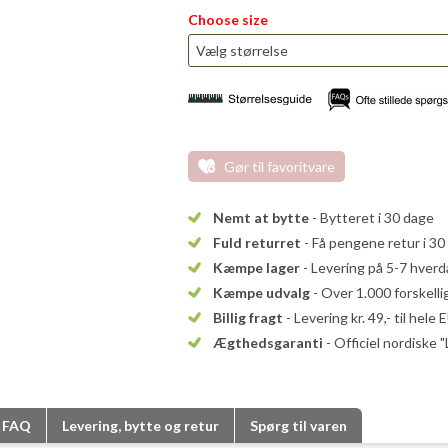
Choose size
Gør til favoritvare
Nemt at bytte
- Bytteret i 30 dage
Fuld returret
- Få pengene retur i 30
Kæmpe lager
- Levering på 5-7 hver
Kæmpe udvalg
- Over 1.000 forskell
Billig fragt
- Levering kr. 49,- til hele 
Ægthedsgaranti
- Officiel nordiske 
FAQ
Levering, bytte og retur
Spørg til varen