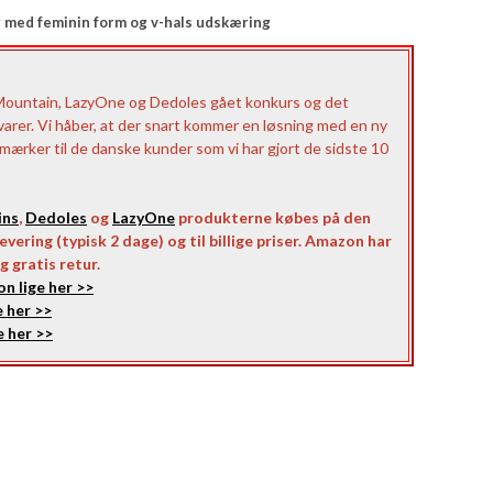
er med feminin form og v-hals udskæring
Mountain, LazyOne og Dedoles gået konkurs og det
 varer. Vi håber, at der snart kommer en løsning med en ny
e mærker til de danske kunder som vi har gjort de sidste 10
ins
,
Dedoles
og
LazyOne
produkterne købes på den
vering (typisk 2 dage) og til billige priser. Amazon har
g gratis retur.
n lige her >>
 her >>
 her >>