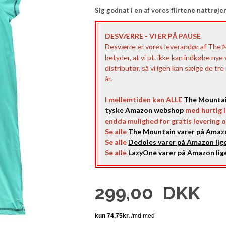
Sig godnat i en af vores flirtene nattrøj
DESVÆRRE - VI ER PÅ PAUSE
Desværre er vores leverandør af The 
betyder, at vi pt. ikke kan indkøbe nye
distributør, så vi igen kan sælge de tr
år.
I mellemtiden kan ALLE
The Mounta
tyske Amazon webshop
med hurtig le
endda mulighed for gratis levering o
Se alle
The Mountain varer på Amazo
Se alle
Dedoles varer på Amazon lige
Se alle
LazyOne varer på Amazon lige
299,00
DKK