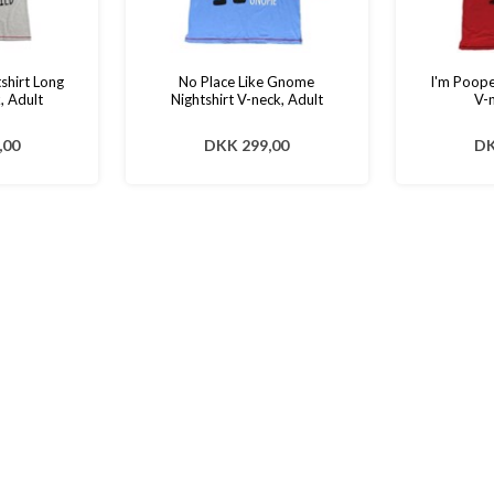
tshirt Long
No Place Like Gnome
I'm Poope
, Adult
Nightshirt V-neck, Adult
V-n
,00
DKK 299,00
DK