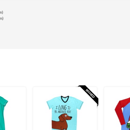
m)
m)