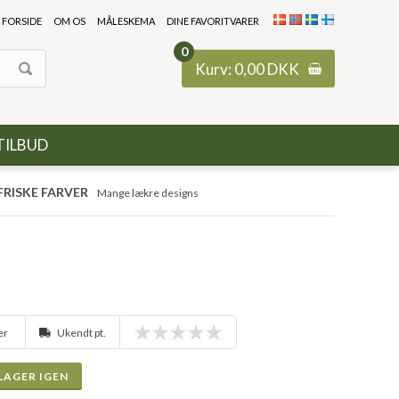
FORSIDE
OM OS
MÅLESKEMA
DINE FAVORITVARER
0
Kurv:
0,00
DKK
TILBUD
FRISKE FARVER
Mange lækre designs
ger
Ukendt pt.
LAGER IGEN