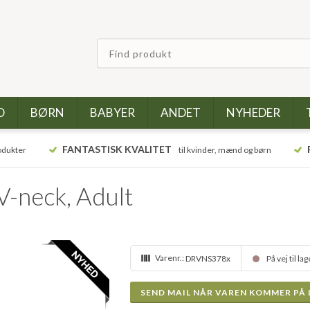
D
BØRN
BABYER
ANDET
NYHEDER
FANTASTISK KVALITET
odukter
til kvinder, mænd og børn
V-neck, Adult
Varenr.:
DRVNS378x
På vej til la
SEND MAIL NÅR VAREN KOMMER PÅ 