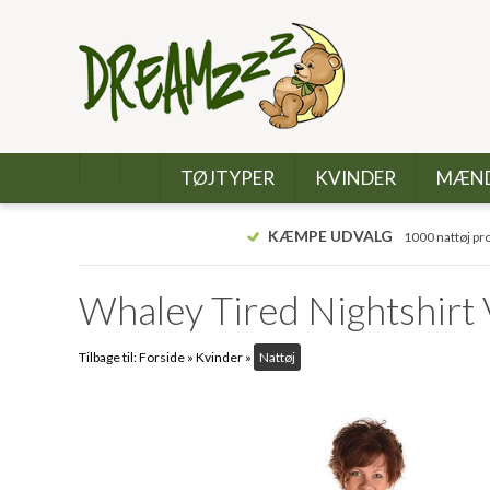
TØJTYPER
KVINDER
MÆN
KÆMPE UDVALG
1000 nattøj pr
Whaley Tired Nightshirt 
Tilbage til:
Forside
»
Kvinder
»
Nattøj