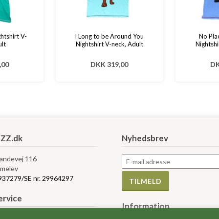
htshirt V-
I Long to be Around You
No Pla
lt
Nightshirt V-neck, Adult
Nightshi
,00
DKK 319,00
DK
ZZ.dk
Nyhedsbrev
Landevej 116
melev
5937279/SE nr. 29964297
rvice
Information
bytte og retur