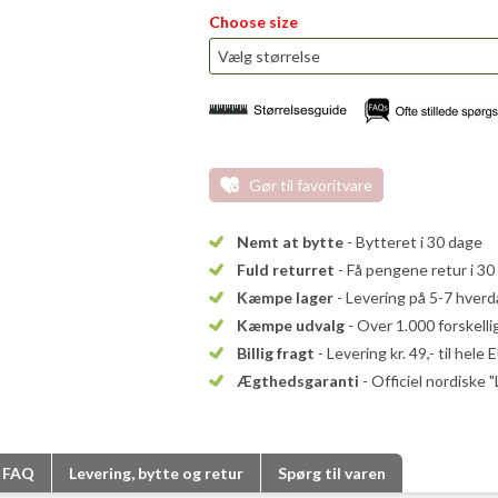
Choose size
Gør til favoritvare
Nemt at bytte
- Bytteret i 30 dage
Fuld returret
- Få pengene retur i 30
Kæmpe lager
- Levering på 5-7 hver
Kæmpe udvalg
- Over 1.000 forskell
Billig fragt
- Levering kr. 49,- til hele 
Ægthedsgaranti
- Officiel nordiske 
FAQ
Levering, bytte og retur
Spørg til varen