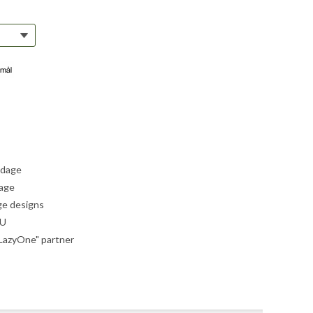
 dage
dage
ige designs
EU
"LazyOne" partner