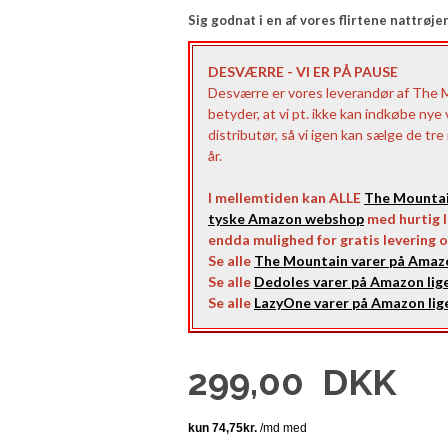
Sig godnat i en af vores flirtene nattrøj
DESVÆRRE - VI ER PÅ PAUSE
Desværre er vores leverandør af The 
betyder, at vi pt. ikke kan indkøbe nye
distributør, så vi igen kan sælge de tr
år.
I mellemtiden kan ALLE
The Mounta
tyske Amazon webshop
med hurtig le
endda mulighed for gratis levering o
Se alle
The Mountain varer på Amazo
Se alle
Dedoles varer på Amazon lige
Se alle
LazyOne varer på Amazon lige
299,00
DKK