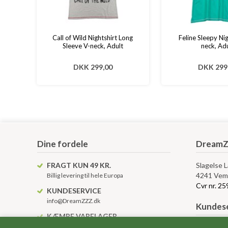
Call of Wild Nightshirt Long
Feline Sleepy Nig
Sleeve V-neck, Adult
neck, Adu
DKK 299,00
DKK 299
Dine fordele
DreamZ
FRAGT KUN 49 KR.
Slagelse 
4241 Vem
Billig levering til hele Europa
Cvr nr. 2
KUNDESERVICE
info@DreamZZZ.dk
Kundese
KÆMPE VARELAGER
Altid over 10.000 varenumre på lager
Levering, 